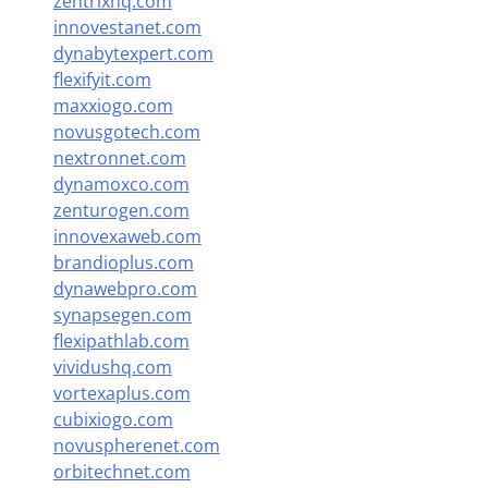
zentrixhq.com
innovestanet.com
dynabytexpert.com
flexifyit.com
maxxiogo.com
novusgotech.com
nextronnet.com
dynamoxco.com
zenturogen.com
innovexaweb.com
brandioplus.com
dynawebpro.com
synapsegen.com
flexipathlab.com
vividushq.com
vortexaplus.com
cubixiogo.com
novuspherenet.com
orbitechnet.com