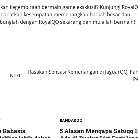
akan kegembiraan bermain game eksklusif? Kunjungi RoyalQ
mendapatkan kesempatan memenangkan hadiah besar dan
abunglah dengan RoyalQQ sekarang dan mulailah bermain!
Rasakan Sensasi Kemenangan di JaguarQQ: Pa
Next:
P
T
BANDARQQ
 Rahasia
5 Alasan Mengapa Satuqq 