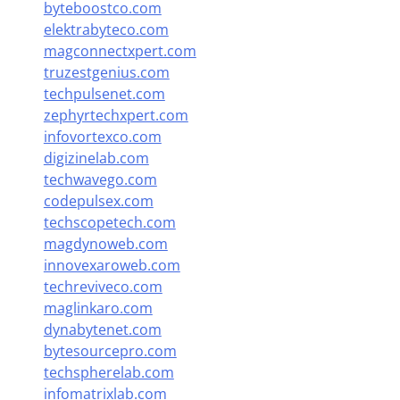
byteboostco.com
elektrabyteco.com
magconnectxpert.com
truzestgenius.com
techpulsenet.com
zephyrtechxpert.com
infovortexco.com
digizinelab.com
techwavego.com
codepulsex.com
techscopetech.com
magdynoweb.com
innovexaroweb.com
techreviveco.com
maglinkaro.com
dynabytenet.com
bytesourcepro.com
techspherelab.com
infomatrixlab.com