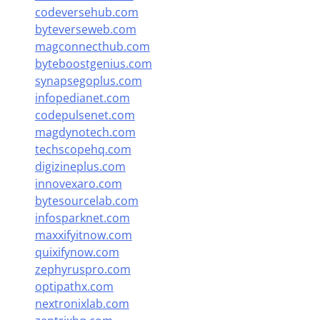
codeversehub.com
byteverseweb.com
magconnecthub.com
byteboostgenius.com
synapsegoplus.com
infopedianet.com
codepulsenet.com
magdynotech.com
techscopehq.com
digizineplus.com
innovexaro.com
bytesourcelab.com
infosparknet.com
maxxifyitnow.com
quixifynow.com
zephyruspro.com
optipathx.com
nextronixlab.com