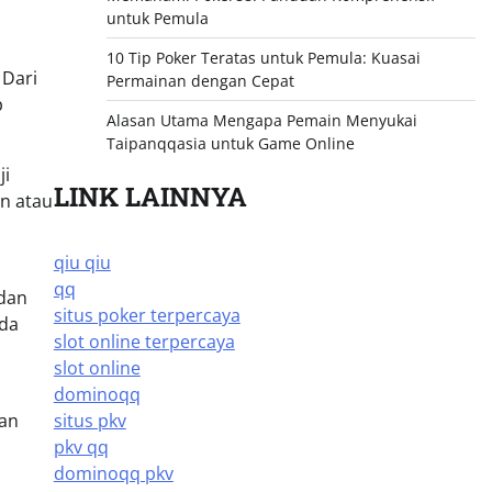
untuk Pemula
i
10 Tip Poker Teratas untuk Pemula: Kuasai
 Dari
Permainan dengan Cepat
p
Alasan Utama Mengapa Pemain Menyukai
Taipanqqasia untuk Game Online
ji
LINK LAINNYA
n atau
qiu qiu
qq
 dan
situs poker terpercaya
nda
slot online terpercaya
slot online
dominoqq
nan
situs pkv
pkv qq
dominoqq pkv