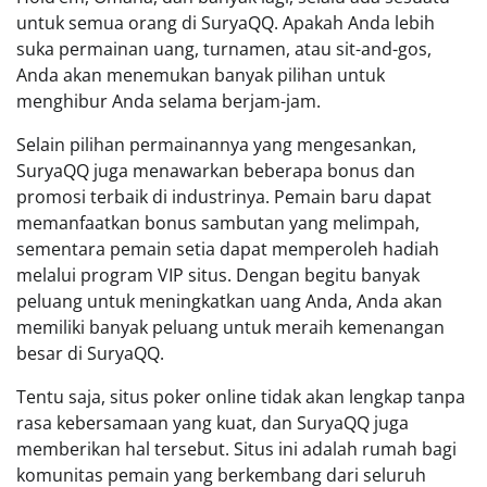
untuk semua orang di SuryaQQ. Apakah Anda lebih
suka permainan uang, turnamen, atau sit-and-gos,
Anda akan menemukan banyak pilihan untuk
menghibur Anda selama berjam-jam.
Selain pilihan permainannya yang mengesankan,
SuryaQQ juga menawarkan beberapa bonus dan
promosi terbaik di industrinya. Pemain baru dapat
memanfaatkan bonus sambutan yang melimpah,
sementara pemain setia dapat memperoleh hadiah
melalui program VIP situs. Dengan begitu banyak
peluang untuk meningkatkan uang Anda, Anda akan
memiliki banyak peluang untuk meraih kemenangan
besar di SuryaQQ.
Tentu saja, situs poker online tidak akan lengkap tanpa
rasa kebersamaan yang kuat, dan SuryaQQ juga
memberikan hal tersebut. Situs ini adalah rumah bagi
komunitas pemain yang berkembang dari seluruh