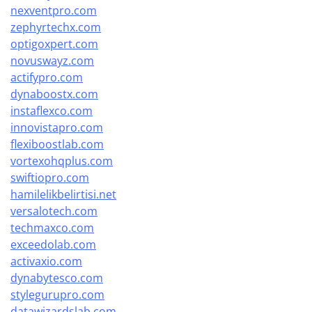
nexventpro.com
zephyrtechx.com
optigoxpert.com
novuswayz.com
actifypro.com
dynaboostx.com
instaflexco.com
innovistapro.com
flexiboostlab.com
vortexohqplus.com
swiftiopro.com
hamilelikbelirtisi.net
versalotech.com
techmaxco.com
exceedolab.com
activaxio.com
dynabytesco.com
stylegurupro.com
datawizardslab.com