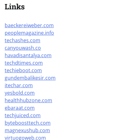
Links
baeckereiweber.com
peoplemagazine.info
techashes.com
canyouwash.co
havadisantalya.com
techdtimes.com
techieboot.com
gundembalikesir.com
itechar.com
yesbold.com
healthhubzone.com
ebaraat.com
techjuiced.com
byteboosttech.com
magnexushub.com
virtuogoweb.com