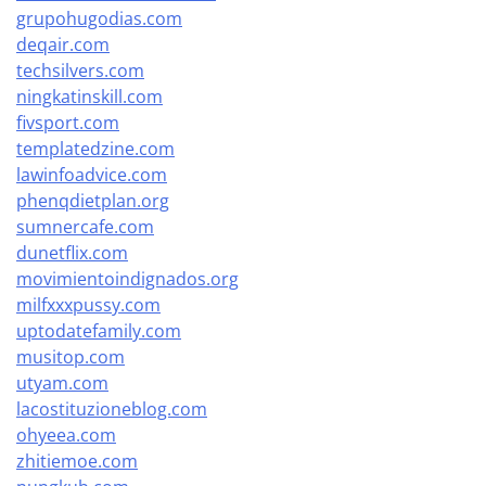
grupohugodias.com
deqair.com
techsilvers.com
ningkatinskill.com
fivsport.com
templatedzine.com
lawinfoadvice.com
phenqdietplan.org
sumnercafe.com
dunetflix.com
movimientoindignados.org
milfxxxpussy.com
uptodatefamily.com
musitop.com
utyam.com
lacostituzioneblog.com
ohyeea.com
zhitiemoe.com