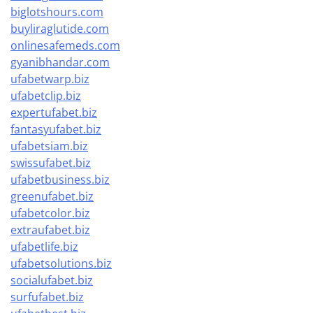
biglotshours.com
buyliraglutide.com
onlinesafemeds.com
gyanibhandar.com
ufabetwarp.biz
ufabetclip.biz
expertufabet.biz
fantasyufabet.biz
ufabetsiam.biz
swissufabet.biz
ufabetbusiness.biz
greenufabet.biz
ufabetcolor.biz
extraufabet.biz
ufabetlife.biz
ufabetsolutions.biz
socialufabet.biz
surfufabet.biz