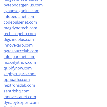
byteboostgenius.com
synapsegoplus.com
infopedianet.com
codepulsenet.com
magdynotech.com
techscopehq.com
digizineplus.com
innovexaro.com
bytesourcelab.com
infosparknet.com
maxxifyitnow.com
quixifynow.com
zephyruspro.com
optipathx.com
nextronixlab.com
zentrixhq.com
innovestanet.com
dynabytexpert.com