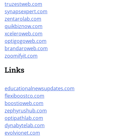
truzestweb.com
synapsexpert.com
zentarolab.com
quikbiznow.com
xceleroweb.com
optigogoweb.com
brandaroweb.com
zoomifyit.com
Links
educationalnewsupdates.com
flexiboostco.com
boostioweb.com
zephyrushub.com
optipathlab.com
dynabytelab.com
evolvionet.com