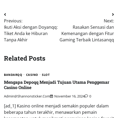
Post
Previous:
Next:
navigation
Ikuti Aksi dengan Doyanqq:
Rasakan Sensasi dan
Tiket Anda ke Hiburan
Kemenangan dengan Fitur
Tanpa Akhir
Gaming Terbaik Lintasanqq
Related Posts
BANDARQQ
CASINO
SLOT
Mengapa Depoqq Menjadi Tujuan Utama Penggemar
Casino Online
Admin@shannonsticker.com
November 16, 2024
0
[ad_1] Kasino online menjadi semakin populer dalam
beberapa tahun terakhir, menawarkan pemain