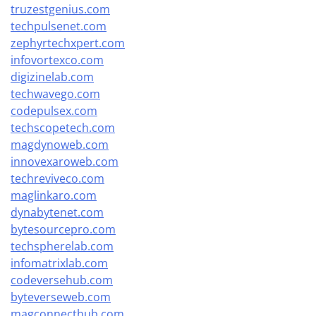
truzestgenius.com
techpulsenet.com
zephyrtechxpert.com
infovortexco.com
digizinelab.com
techwavego.com
codepulsex.com
techscopetech.com
magdynoweb.com
innovexaroweb.com
techreviveco.com
maglinkaro.com
dynabytenet.com
bytesourcepro.com
techspherelab.com
infomatrixlab.com
codeversehub.com
byteverseweb.com
magconnecthub.com