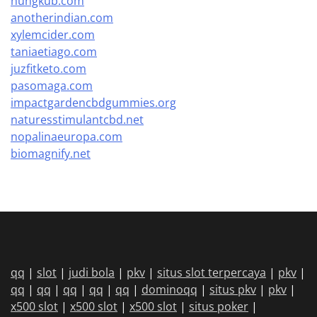
nungkub.com
anotherindian.com
xylemcider.com
taniaetiago.com
juzfitketo.com
pasomaga.com
impactgardencbdgummies.org
naturesstimulantcbd.net
nopalinaeuropa.com
biomagnify.net
qq
|
slot
|
judi bola
|
pkv
|
situs slot terpercaya
|
pkv
|
qq
|
qq
|
qq
|
qq
|
qq
|
dominoqq
|
situs pkv
|
pkv
|
x500 slot
|
x500 slot
|
x500 slot
|
situs poker
|