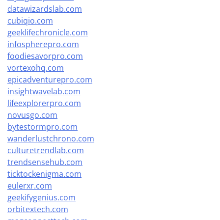
datawizardslab.com
cubiqio.com
geeklifechronicle.com
infospherepro.com
foodiesavorpro.com
vortexohq.com
epicadventurepro.com
insightwavelab.com
lifeexplorerpro.com
novusgo.com
bytestormpro.com
wanderlustchrono.com
culturetrendlab.com
trendsensehub.com
ticktockenigma.com
eulerxr.com
geekifygenius.com
orbitextech.com