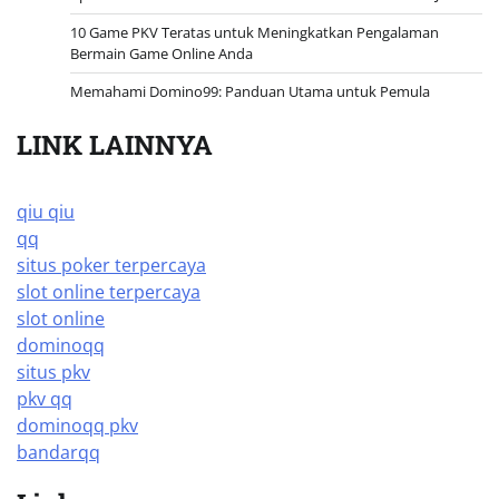
10 Game PKV Teratas untuk Meningkatkan Pengalaman
Bermain Game Online Anda
Memahami Domino99: Panduan Utama untuk Pemula
LINK LAINNYA
qiu qiu
qq
situs poker terpercaya
slot online terpercaya
slot online
dominoqq
situs pkv
pkv qq
dominoqq pkv
bandarqq