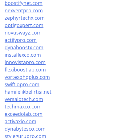
boostifynet.com
nexventpro.com
zephyrtechx.com
optigoxpert.com
novuswayz.com
actifypro.com
dynaboostx.com
instaflexco.com
innovistapro.com
flexiboostlab.com
vortexohqplus.com
swiftiopro.com
hamilelikbelirtisi.net
versalotech.com
techmaxco.com
exceedolab.com
activaxio.com
dynabytesco.com
stylegurupro.com