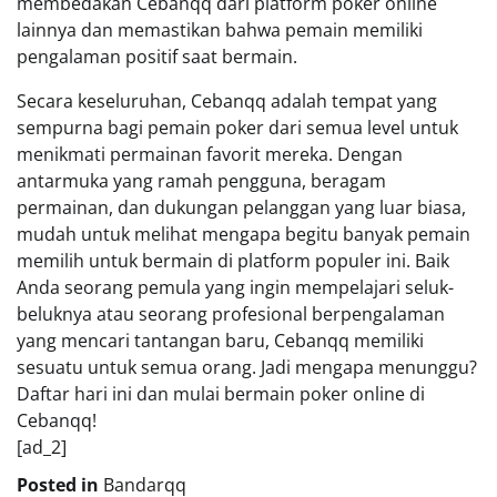
membedakan Cebanqq dari platform poker online
lainnya dan memastikan bahwa pemain memiliki
pengalaman positif saat bermain.
Secara keseluruhan, Cebanqq adalah tempat yang
sempurna bagi pemain poker dari semua level untuk
menikmati permainan favorit mereka. Dengan
antarmuka yang ramah pengguna, beragam
permainan, dan dukungan pelanggan yang luar biasa,
mudah untuk melihat mengapa begitu banyak pemain
memilih untuk bermain di platform populer ini. Baik
Anda seorang pemula yang ingin mempelajari seluk-
beluknya atau seorang profesional berpengalaman
yang mencari tantangan baru, Cebanqq memiliki
sesuatu untuk semua orang. Jadi mengapa menunggu?
Daftar hari ini dan mulai bermain poker online di
Cebanqq!
[ad_2]
Posted in
Bandarqq