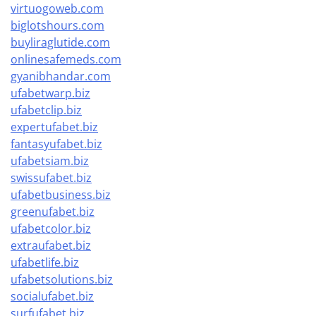
virtuogoweb.com
biglotshours.com
buyliraglutide.com
onlinesafemeds.com
gyanibhandar.com
ufabetwarp.biz
ufabetclip.biz
expertufabet.biz
fantasyufabet.biz
ufabetsiam.biz
swissufabet.biz
ufabetbusiness.biz
greenufabet.biz
ufabetcolor.biz
extraufabet.biz
ufabetlife.biz
ufabetsolutions.biz
socialufabet.biz
surfufabet.biz