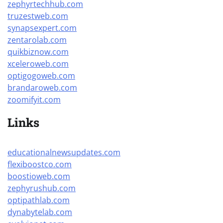
zephyrtechhub.com
truzestweb.com
synapsexpert.com
zentarolab.com
quikbiznow.com
xceleroweb.com
optigogoweb.com
brandaroweb.com
zoomifyit.com
Links
educationalnewsupdates.com
flexiboostco.com
boostioweb.com
zephyrushub.com
optipathlab.com
dynabytelab.com