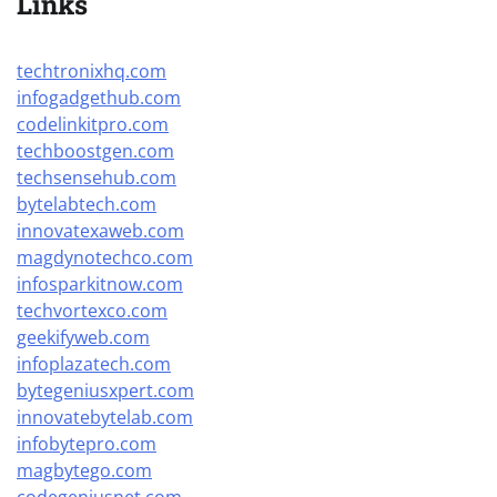
Links
techtronixhq.com
infogadgethub.com
codelinkitpro.com
techboostgen.com
techsensehub.com
bytelabtech.com
innovatexaweb.com
magdynotechco.com
infosparkitnow.com
techvortexco.com
geekifyweb.com
infoplazatech.com
bytegeniusxpert.com
innovatebytelab.com
infobytepro.com
magbytego.com
codegeniusnet.com