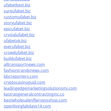
ufabetbest.biz
sureufabet.biz
customufabet.biz
storyufabet.biz
epicufabet.biz
crystalufabet.biz
ufabetok.biz
everufabet.biz
crowdufabet.biz
buildufabet.biz
alltransportnews.com
fashiontrandsnews.com
bbcreporters.com
cryptocasinoguid.com
leadingedgemarketingsolutionsmi.com
kastratigeneralcontractinginc.co
bestwholesalenfljerseysshop.com
openlivinglabdays14.com