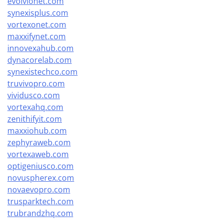
evolvionet.com
synexisplus.com
vortexonet.com
maxxifynet.com
innovexahub.com
dynacorelab.com
synexistechco.com
truvivopro.com
vividusco.com
vortexahq.com
zenithifyit.com
maxxiohub.com
zephyraweb.com
vortexaweb.com
optigeniusco.com
novuspherex.com
novaevopro.com
trusparktech.com
trubrandzhq.com