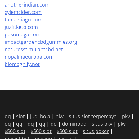
anotherindian.com
xylemcider.com
taniaetiago.com
juzfitketo.com
pasomaga.com
impactgardencbdgummies.org
naturesstimulantcbd.net
nopalinaeuropa.com
biomagnify.net
qq
|
slot
|
judi bola
|
pkv
|
situs slot terpercaya
|
pkv
|
qq
|
qq
|
qq
|
qq
|
qq
|
dominoqq
|
situs pkv
|
pkv
|
x500 slot
|
x500 slot
|
x500 slot
|
situs poker
|
majestibet
|
miyaqq
|
gajibet
|