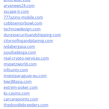
aryanews24.com
xscape-it.com
777azino-mobile.com
cobbseniorbowl.com
technowdesign.com
durexsecurityandshipping.com
cityroofingandplannig.com
ivdabergasa.com
juyultadesga.com
real-crypto-services.com
mypetzworld.com
infounty.com
investparaguay-eu.com
bwc88asia.com
extrem-poker.com
ks-casino.com
carcarepoints.com
thedoodlebreeders.com