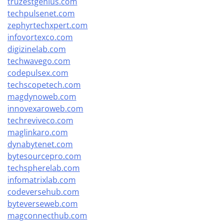
truzestgenius.com
techpulsenet.com
zephyrtechxpert.com
infovortexco.com
digizinelab.com
techwavego.com
codepulsex.com
techscopetech.com
magdynoweb.com
innovexaroweb.com
techreviveco.com
maglinkaro.com
dynabytenet.com
bytesourcepro.com
techspherelab.com
infomatrixlab.com
codeversehub.com
byteverseweb.com
magconnecthub.com