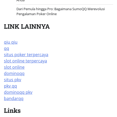
Dari Pemula hingga Pro: Bagaimana SumoQQ Merevolusi
Pengalaman Poker Online
LINK LAINNYA
qiu qiu
qq
situs poker terpercaya
slot online terpercaya
slot online
dominoqq
situs pkv
pkv qq
dominoqq pkv
bandarqq
Links