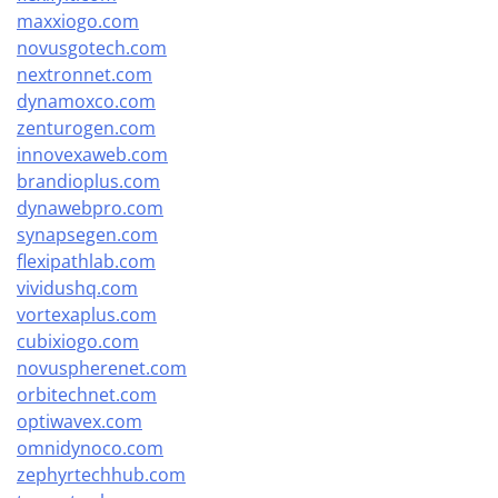
maxxiogo.com
novusgotech.com
nextronnet.com
dynamoxco.com
zenturogen.com
innovexaweb.com
brandioplus.com
dynawebpro.com
synapsegen.com
flexipathlab.com
vividushq.com
vortexaplus.com
cubixiogo.com
novuspherenet.com
orbitechnet.com
optiwavex.com
omnidynoco.com
zephyrtechhub.com