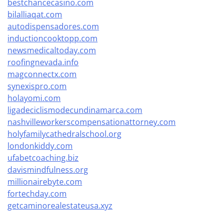
bestchancecasino.com
bilalliaqat.com
autodispensadores.com
inductioncooktopp.com
newsmedicaltoday.com
roofingnevada.info
magconnectx.com
synexispro.com
holayomi.com
ligadeciclismodecundinamarca.com
nashvilleworkerscompensationattorney.com
holyfamilycathedralschool.org
londonkiddy.com
ufabetcoaching.biz
davismindfulness.org
millionairebyte.com
fortechday.com
getcaminorealestateusa.xyz