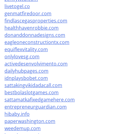
livetogel.co
genmatfiredoor.com
findlascegasproperties.com
healthhavenrobbie.com
donanddonnadesigns.com
eagleoneconstructiontx.com
equiflexvitality.com
onlylovesg.com
activedesenvolvimento.com
dailyhubpages.com
idnplaysbobet.com
sattakingvikidadacall.com
bestbolaslotgames.com
sattamatkafixedgamehere.com
entrepreneurguardian.com
hibaby.info
paperwashington.com
weedemup.com