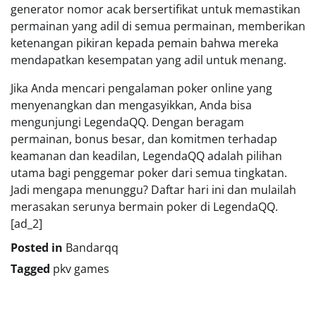
generator nomor acak bersertifikat untuk memastikan
permainan yang adil di semua permainan, memberikan
ketenangan pikiran kepada pemain bahwa mereka
mendapatkan kesempatan yang adil untuk menang.
Jika Anda mencari pengalaman poker online yang
menyenangkan dan mengasyikkan, Anda bisa
mengunjungi LegendaQQ. Dengan beragam
permainan, bonus besar, dan komitmen terhadap
keamanan dan keadilan, LegendaQQ adalah pilihan
utama bagi penggemar poker dari semua tingkatan.
Jadi mengapa menunggu? Daftar hari ini dan mulailah
merasakan serunya bermain poker di LegendaQQ.
[ad_2]
Posted in
Bandarqq
Tagged
pkv games