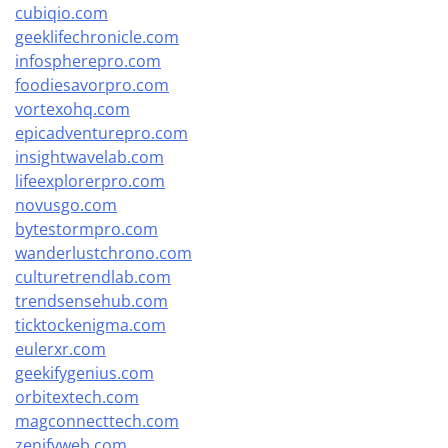
cubiqio.com
geeklifechronicle.com
infospherepro.com
foodiesavorpro.com
vortexohq.com
epicadventurepro.com
insightwavelab.com
lifeexplorerpro.com
novusgo.com
bytestormpro.com
wanderlustchrono.com
culturetrendlab.com
trendsensehub.com
ticktockenigma.com
eulerxr.com
geekifygenius.com
orbitextech.com
magconnecttech.com
zenifyweb.com