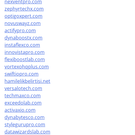
nexventpro.com
zephyrtechx.com
optigoxpert.com
novuswayz.com
actifypro.com
dynaboostx.com
instaflexco.com
innovistapro.com
flexiboostlab.com
vortexohqplus.com
swiftiopro.com
hamilelikbelirtisi.net
versalotech.com
techmaxco.com
exceedolab.com
activaxio.com
dynabytesco.com
stylegurupro.com
datawizardslab.com