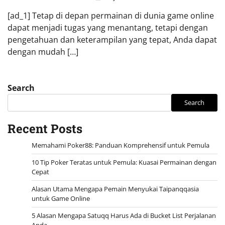
[ad_1] Tetap di depan permainan di dunia game online
dapat menjadi tugas yang menantang, tetapi dengan
pengetahuan dan keterampilan yang tepat, Anda dapat
dengan mudah […]
Search
Search
Recent Posts
Memahami Poker88: Panduan Komprehensif untuk Pemula
10 Tip Poker Teratas untuk Pemula: Kuasai Permainan dengan
Cepat
Alasan Utama Mengapa Pemain Menyukai Taipanqqasia
untuk Game Online
5 Alasan Mengapa Satuqq Harus Ada di Bucket List Perjalanan
Anda