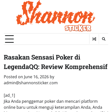
Skip
to
content
Rasakan Sensasi Poker di
LegendaQQ: Review Komprehensif
Posted on
June 16, 2026
by
admin@shannonsticker.com
[ad_1]
Jika Anda penggemar poker dan mencari platform
online baru untuk menguji keterampilan Anda, Anda