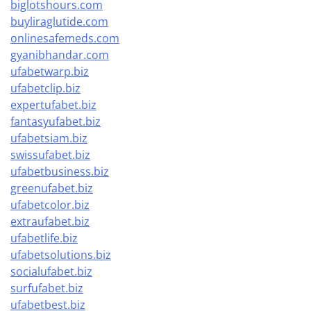
biglotshours.com
buyliraglutide.com
onlinesafemeds.com
gyanibhandar.com
ufabetwarp.biz
ufabetclip.biz
expertufabet.biz
fantasyufabet.biz
ufabetsiam.biz
swissufabet.biz
ufabetbusiness.biz
greenufabet.biz
ufabetcolor.biz
extraufabet.biz
ufabetlife.biz
ufabetsolutions.biz
socialufabet.biz
surfufabet.biz
ufabetbest.biz