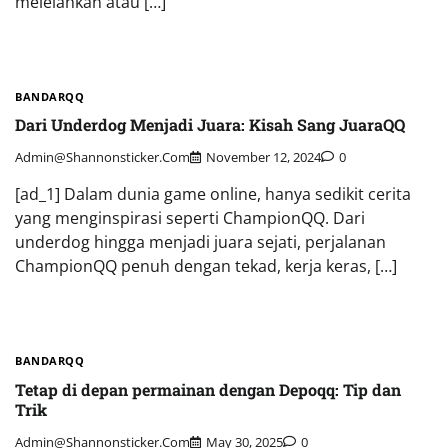
melelahkan atau […]
BANDARQQ
Dari Underdog Menjadi Juara: Kisah Sang JuaraQQ
Admin@shannonsticker.com
November 12, 2024
0
[ad_1] Dalam dunia game online, hanya sedikit cerita
yang menginspirasi seperti ChampionQQ. Dari
underdog hingga menjadi juara sejati, perjalanan
ChampionQQ penuh dengan tekad, kerja keras, […]
BANDARQQ
Tetap di depan permainan dengan Depoqq: Tip dan
Trik
Admin@shannonsticker.com
May 30, 2025
0