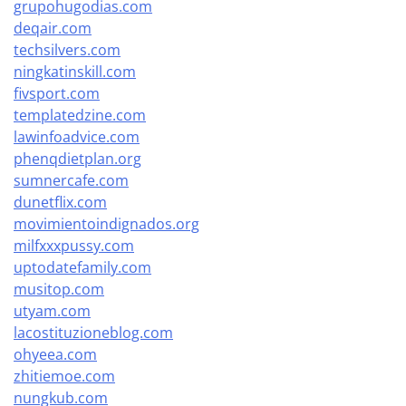
grupohugodias.com
deqair.com
techsilvers.com
ningkatinskill.com
fivsport.com
templatedzine.com
lawinfoadvice.com
phenqdietplan.org
sumnercafe.com
dunetflix.com
movimientoindignados.org
milfxxxpussy.com
uptodatefamily.com
musitop.com
utyam.com
lacostituzioneblog.com
ohyeea.com
zhitiemoe.com
nungkub.com