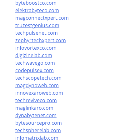
byteboostco.com
elektrabyteco.com
magconnectxpert.com
truzestgenius.com
techpulsenet.com
zephyrtechxpert.com
infovortexco.com
digizinelab.com
techwavego.com
codepulsex.com
techscopetech.com
magdynoweb.com
innovexaroweb.com
techreviveco.com
maglinkaro.com
dynabytenet.com
bytesourcepro.com
techspherelab.com
infomatrixlab.com