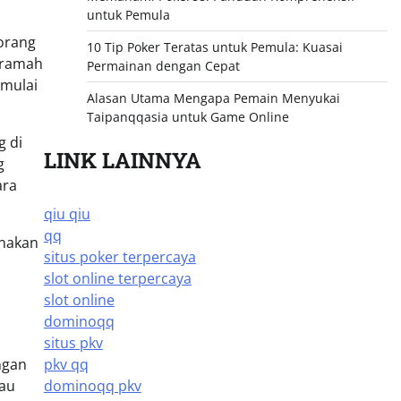
untuk Pemula
orang
10 Tip Poker Teratas untuk Pemula: Kuasai
 ramah
Permainan dengan Cepat
mulai
Alasan Utama Mengapa Pemain Menyukai
Taipanqqasia untuk Game Online
g di
LINK LAINNYA
g
ara
qiu qiu
qq
unakan
situs poker terpercaya
slot online terpercaya
slot online
dominoqq
situs pkv
ngan
pkv qq
tau
dominoqq pkv