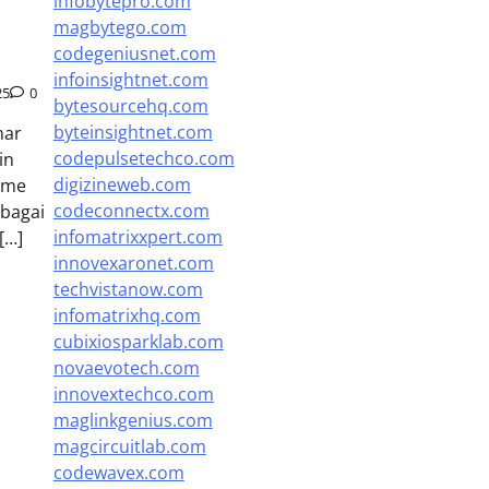
infobytepro.com
magbytego.com
codegeniusnet.com
infoinsightnet.com
25
0
bytesourcehq.com
byteinsightnet.com
mar
codepulsetechco.com
in
digizineweb.com
ame
codeconnectx.com
bagai
infomatrixxpert.com
[…]
innovexaronet.com
techvistanow.com
infomatrixhq.com
cubixiosparklab.com
novaevotech.com
innovextechco.com
maglinkgenius.com
magcircuitlab.com
codewavex.com