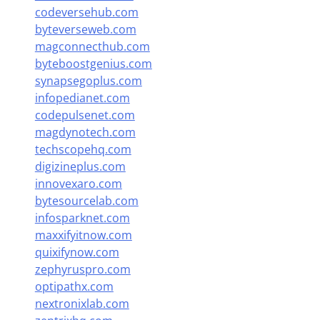
codeversehub.com
byteverseweb.com
magconnecthub.com
byteboostgenius.com
synapsegoplus.com
infopedianet.com
codepulsenet.com
magdynotech.com
techscopehq.com
digizineplus.com
innovexaro.com
bytesourcelab.com
infosparknet.com
maxxifyitnow.com
quixifynow.com
zephyruspro.com
optipathx.com
nextronixlab.com