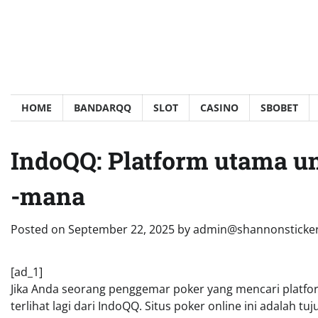
Skip
to
content
HOME
BANDARQQ
SLOT
CASINO
SBOBET
IndoQQ: Platform utama u
-mana
Posted on
September 22, 2025
by
admin@shannonsticke
[ad_1]
Jika Anda seorang penggemar poker yang mencari platf
terlihat lagi dari IndoQQ. Situs poker online ini adala