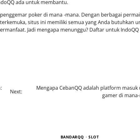
 IndoQQ ada untuk membantu.
i penggemar poker di mana -mana. Dengan berbagai perma
erkemuka, situs ini memiliki semua yang Anda butuhkan u
rmanfaat. Jadi mengapa menunggu? Daftar untuk IndoQQ 
:
Mengapa CebanQQ adalah platform masuk 
Next:
gamer di mana
BANDARQQ
SLOT