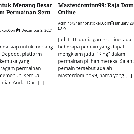
untuk Menang Besar
Masterdomino99: Raja Dom
m Permainan Seru
Online
Admin@shannonsticker.com
January 28
0
cker.com
December 3, 2024
[ad_1] Di dunia game online, ada
Anda siap untuk menang
beberapa pemain yang dapat
i Depoqq, platform
mengklaim judul “King” dalam
rkemuka yang
permainan pilihan mereka. Salah 
ragam permainan
pemain tersebut adalah
 memenuhi semua
Masterdomino99, nama yang […]
dian Anda. Dari […]