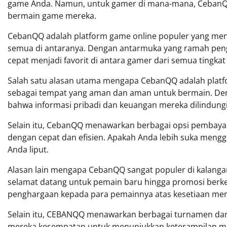
game Anda. Namun, untuk gamer di mana-mana, CebanQQ
bermain game mereka.
CebanQQ adalah platform game online populer yang men
semua di antaranya. Dengan antarmuka yang ramah pe
cepat menjadi favorit di antara gamer dari semua tingkat
Salah satu alasan utama mengapa CebanQQ adalah plat
sebagai tempat yang aman dan aman untuk bermain. Den
bahwa informasi pribadi dan keuangan mereka dilindungi 
Selain itu, CebanQQ menawarkan berbagai opsi pembay
dengan cepat dan efisien. Apakah Anda lebih suka menggu
Anda liput.
Alasan lain mengapa CebanQQ sangat populer di kalanga
selamat datang untuk pemain baru hingga promosi berk
penghargaan kepada para pemainnya atas kesetiaan mer
Selain itu, CEBANQQ menawarkan berbagai turnamen dan 
mereka kesempatan untuk menunjukkan keterampilan me