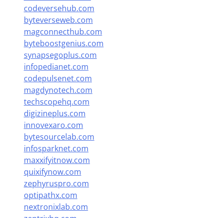
codeversehub.com
byteverseweb.com
magconnecthub.com
byteboostgenius.com
synapsegoplus.com
infopedianet.com
codepulsenet.com
magdynotech.com
techscopehq.com
digizineplus.com
innovexaro.com
bytesourcelab.com
infosparknet.com
maxxifyitnow.com
quixifynow.com
zephyruspro.com
optipathx.com
nextronixlab.com