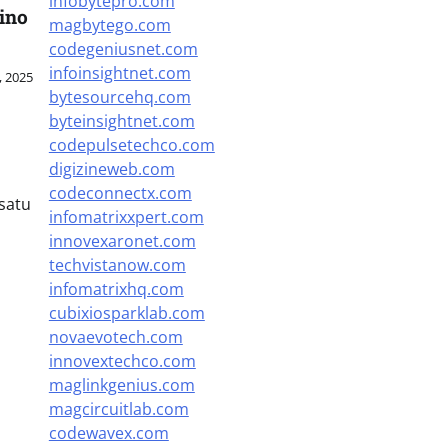
infobytepro.com
ino
magbytego.com
codegeniusnet.com
infoinsightnet.com
, 2025
bytesourcehq.com
byteinsightnet.com
codepulsetechco.com
digizineweb.com
codeconnectx.com
satu
infomatrixxpert.com
innovexaronet.com
techvistanow.com
infomatrixhq.com
cubixiosparklab.com
novaevotech.com
innovextechco.com
maglinkgenius.com
magcircuitlab.com
codewavex.com