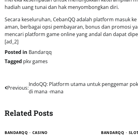
hadiah uang tunai dan hak menyombongkan diri.
Secara keseluruhan, CebanQQ adalah platform masuk ke
aman, berbagai opsi pembayaran, bonus dan promosi yan
mencari platform game online yang andal dan dapat diperc
[ad_2]
Posted in
Bandarqq
Tagged
pkv games
Post
IndoQQ: Platform utama untuk penggemar po
Previous:
di mana -mana
navigation
Related Posts
BANDARQQ
CASINO
BANDARQQ
SLO