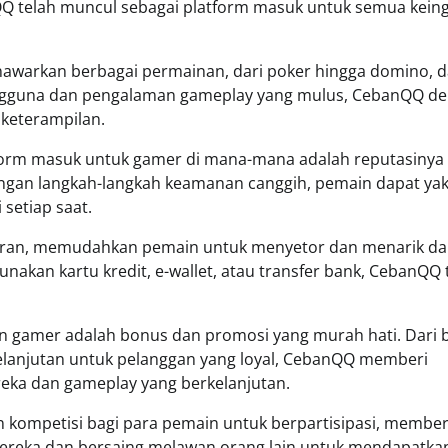
 telah muncul sebagai platform masuk untuk semua kein
awarkan berbagai permainan, dari poker hingga domino, 
ngguna dan pengalaman gameplay yang mulus, CebanQQ d
 keterampilan.
form masuk untuk gamer di mana-mana adalah reputasinya
gan langkah-langkah keamanan canggih, pemain dapat yak
setiap saat.
aran, memudahkan pemain untuk menyetor dan menarik d
nakan kartu kredit, e-wallet, atau transfer bank, CebanQQ 
n gamer adalah bonus dan promosi yang murah hati. Dari
elanjutan untuk pelanggan yang loyal, CebanQQ memberi
eka dan gameplay yang berkelanjutan.
kompetisi bagi para pemain untuk berpartisipasi, member
reka dan bersaing melawan orang lain untuk mendapatka