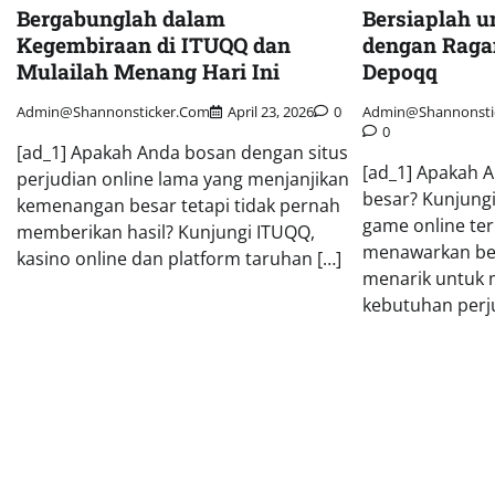
Bergabunglah dalam
Bersiaplah 
Kegembiraan di ITUQQ dan
dengan Raga
Mulailah Menang Hari Ini
Depoqq
Admin@shannonsticker.com
April 23, 2026
0
Admin@shannonsti
0
[ad_1] Apakah Anda bosan dengan situs
[ad_1] Apakah 
perjudian online lama yang menjanjikan
besar? Kunjung
kemenangan besar tetapi tidak pernah
game online te
memberikan hasil? Kunjungi ITUQQ,
menawarkan be
kasino online dan platform taruhan […]
menarik untuk
kebutuhan perju