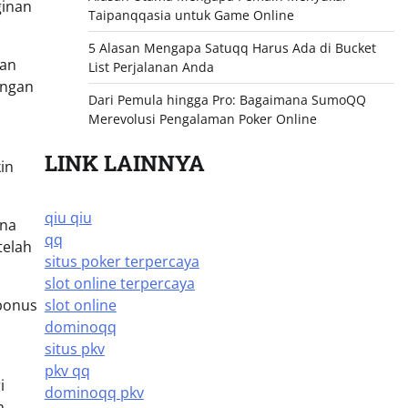
ginan
Taipanqqasia untuk Game Online
5 Alasan Mengapa Satuqq Harus Ada di Bucket
dan
List Perjalanan Anda
engan
Dari Pemula hingga Pro: Bagaimana SumoQQ
Merevolusi Pengalaman Poker Online
LINK LAINNYA
in
qiu qiu
ana
qq
telah
situs poker terpercaya
slot online terpercaya
 bonus
slot online
dominoqq
situs pkv
pkv qq
i
dominoqq pkv
n